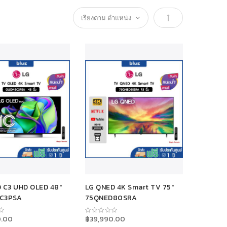
เรียง
จาก
มาก
ไป
หา
น้อย
 C3 UHD OLED 48"
LG QNED 4K Smart TV 75"
C3PSA
75QNED80SRA
0.00
฿39,990.00