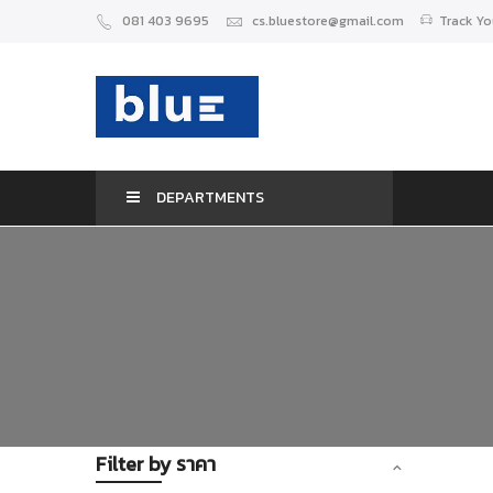
081 403 9695
cs.bluestore@gmail.com
Track Yo
DEPARTMENTS
Filter by ราคา