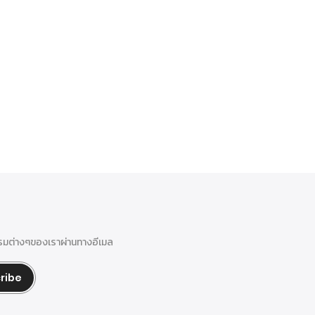
รรมต่างๆของเราผ่านทางอีเมล
ribe