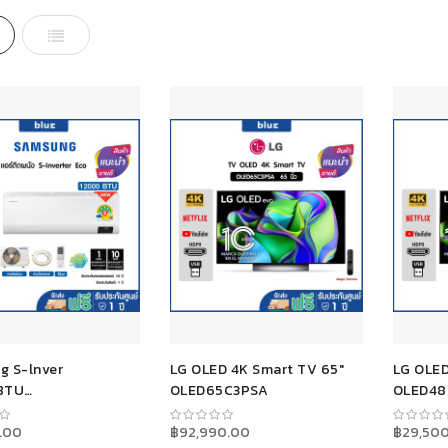
d
รายการ
g S-lnver
LG OLED 4K Smart TV 65"
LG OLED
BTU
OLED65C3PSA
OLED48
YHYBWKNST
.00
฿92,990.00
฿29,50